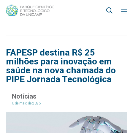

Ski
to
co
FAPESP destina R$ 25
milhões para inovação em
saúde na nova chamada do
PIPE Jornada Tecnológica
Notícias
6 de maio de 2026