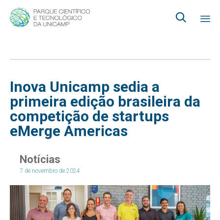

Ski
to
co
Inova Unicamp sedia a
primeira edição brasileira da
competição de startups
eMerge Americas
Notícias
7 de novembro de 2024