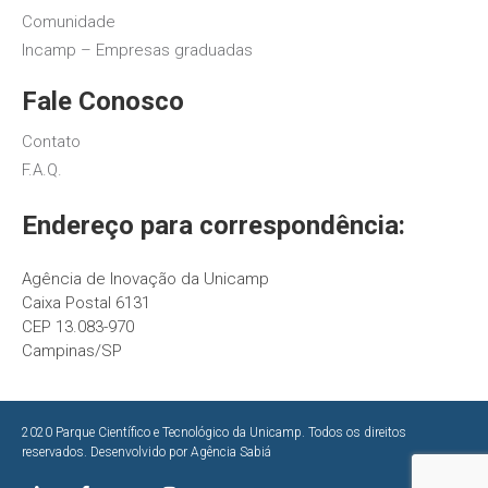
Comunidade
Incamp – Empresas graduadas
Fale Conosco
Contato
F.A.Q.
Endereço para correspondência:
Agência de Inovação da Unicamp
Caixa Postal 6131
CEP 13.083-970
Campinas/SP
2020 Parque Científico e Tecnológico da Unicamp. Todos os direitos
reservados. Desenvolvido por
Agência Sabiá