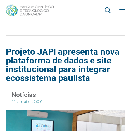

Ski
to
co
Projeto JAPI apresenta nova
plataforma de dados e site
institucional para integrar
ecossistema paulista
Notícias
11 de maio de 2026