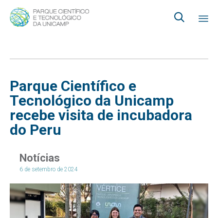

Ski
to
co
Parque Científico e
Tecnológico da Unicamp
recebe visita de incubadora
do Peru
Notícias
6 de setembro de 2024