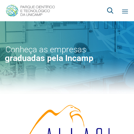

Ski
to
co
Conheça as empresas
graduadas pela Incamp