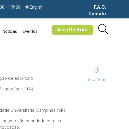
F.A.Q.
h30 – 17h30
English
Contato
Skip
to
Área Restrita
Notícias
Eventos
content

ação de escritório
escritório
º andar (sala 104)
dade Universitária, Campinas (SP)
 Incamp são prioridade para as
incubação.