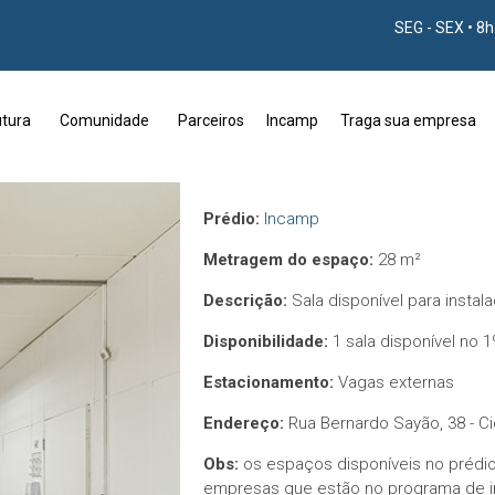
SEG - SEX • 8
utura
Comunidade
Parceiros
Incamp
Traga sua empresa
Prédio:
Incamp
Metragem do espaço:
28 m²
Descrição:
Sala disponível para instal
Disponibilidade:
1 sala disponível no 1
Estacionamento:
Vagas externas
Endereço:
Rua Bernardo Sayão, 38 - Ci
Obs:
os espaços disponíveis no prédio
empresas que estão no programa de 