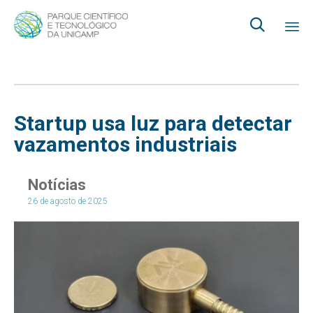

Ski
to
co
Startup usa luz para detectar
vazamentos industriais
Notícias
26 de agosto de 2025