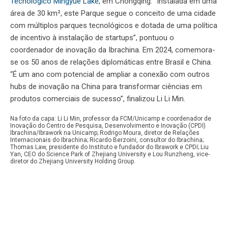
Tecnológico Mingyue Lake
, em Chongqing. “Instalada em uma
área de 30 km², este Parque segue o conceito de uma cidade
com múltiplos parques tecnológicos e dotada de uma política
de incentivo à instalação de startups”, pontuou o
coordenador de inovação da Ibrachina. Em 2024, comemora-
se os 50 anos de relações diplomáticas entre Brasil e China.
“É um ano com potencial de ampliar a conexão com outros
hubs de inovação na China para transformar ciências em
produtos comerciais de sucesso”, finalizou Li Li Min.
Na foto da capa: Li Li Min, professor da FCM/Unicamp e coordenador de
Inovação do Centro de Pesquisa, Desenvolvimento e Inovação (CPDI)
Ibrachina/Ibrawork na Unicamp; Rodrigo Moura, diretor de Relações
Internacionais do Ibrachina; Ricardo Berzoini, consultor do Ibrachina;
Thomas Law, presidente do Instituto e fundador do Ibrawork e CPDI; Liu
Yan, CEO do Science Park of Zhejiang University e Lou Runzheng, vice-
diretor do Zhejiang University Holding Group.