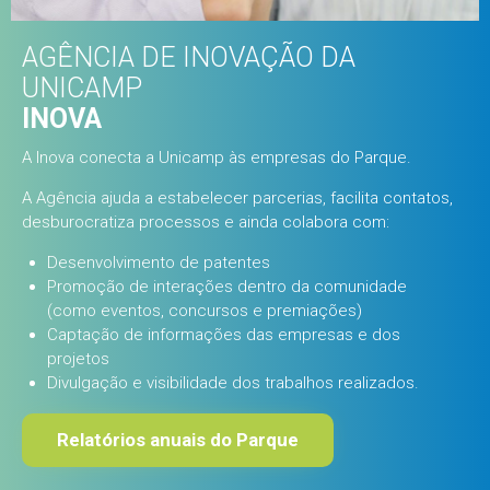
AGÊNCIA DE INOVAÇÃO DA
UNICAMP
INOVA
A Inova conecta a Unicamp às empresas do Parque.
A Agência ajuda a estabelecer parcerias, facilita contatos,
desburocratiza processos e ainda colabora com:
Desenvolvimento de patentes
Promoção de interações dentro da comunidade
(como eventos, concursos e premiações)
Captação de informações das empresas e dos
projetos
Divulgação e visibilidade dos trabalhos realizados.
Relatórios anuais do Parque