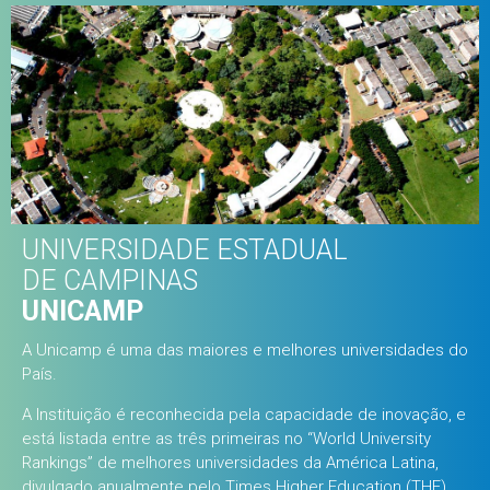
UNIVERSIDADE ESTADUAL
DE CAMPINAS
UNICAMP
A Unicamp é uma das maiores e melhores universidades do
País.
A Instituição é reconhecida pela capacidade de inovação, e
está listada entre as três primeiras no “World University
Rankings” de melhores universidades da América Latina,
divulgado anualmente pelo Times Higher Education (THE).