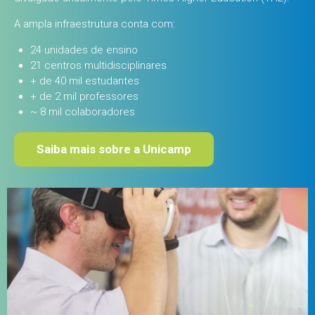
A ampla infraestrutura conta com:
24 unidades de ensino
21 centros multidisciplinares
+ de 40 mil estudantes
+ de 2 mil professores
~ 8 mil colaboradores
Saiba mais sobre a Unicamp