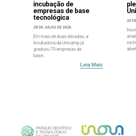
incubação de
pl
empresas de base
Un
tecnológica
20 D
28 DE JULHO DE 2026
Insc
anal
Em mais de duas décadas, a
na I
Incubadora da Unicamp já
abert
graduou 70 empresas de
base...
Leia Mais