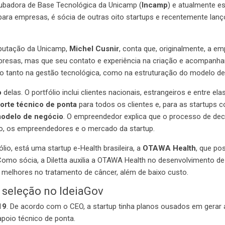
ncubadora de Base Tecnológica da Unicamp (
Incamp
) e atualmente e
 para empresas, é sócia de outras oito startups e recentemente la
mputação da Unicamp,
Michel Cusnir
, conta que, originalmente, a 
presas, mas que seu contato e experiência na criação e acompanh
ndo tanto na gestão tecnológica, como na estruturação do modelo d
o
delas. O portfólio inclui clientes nacionais, estrangeiros e entre el
orte técnico de ponta
para todos os clientes e, para as startups 
modelo de negócio
. O empreendedor explica que o processo de deci
o, os empreendedores e o mercado da startup.
o, está uma startup e-Health brasileira, a
OTAWA Health
, que po
Como sócia, a Diletta auxilia a OTAWA Health no desenvolvimento d
melhores no tratamento de câncer, além de baixo custo.
 seleção no IdeiaGov
19
. De acordo com o CEO, a startup tinha planos ousados em gerar
apoio técnico de ponta.