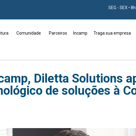
SEG - SEX • 8
utura
Comunidade
Parceiros
Incamp
Traga sua empresa
camp, Diletta Solutions a
ológico de soluções à C