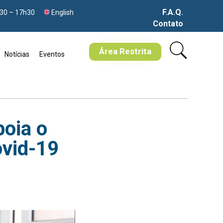
F.A.Q.
h30 – 17h30
English
Contato
Skip
to
Área Restrita
Notícias
Eventos
content
poia o
ovid-19