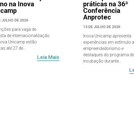
eno na Inova
práticas na 36ª
icamp
Conferência
Anprotec
E JULHO DE 2026
13 DE JULHO DE 2026
rições para vaga de
ista de internacionalização
Inova Unicamp apresenta
nova Unicamp estão
experiências em estímulo 
as até 27 de...
empreendedorismo e
destaques do programa d
Leia Mais
incubação durante...
L