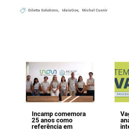

Diletta Solutions
IdeiaGov
Michel Cusnir
Incamp comemora
Va
25 anos como
ana
referência em
in