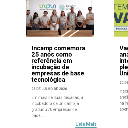
Incamp comemora
Va
25 anos como
ana
referência em
in
incubação de
pl
empresas de base
Un
tecnológica
20 D
28 DE JULHO DE 2026
Insc
anal
Em mais de duas décadas, a
na I
Incubadora da Unicamp já
abert
graduou 70 empresas de
base...
Leia Mais