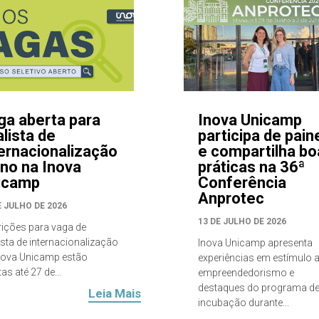
ga aberta para
Inova Unicamp
lista de
participa de pain
ternacionalização
e compartilha bo
eno na Inova
práticas na 36ª
icamp
Conferência
Anprotec
E JULHO DE 2026
13 DE JULHO DE 2026
rições para vaga de
ista de internacionalização
Inova Unicamp apresenta
nova Unicamp estão
experiências em estímulo 
as até 27 de...
empreendedorismo e
destaques do programa d
Leia Mais
incubação durante...