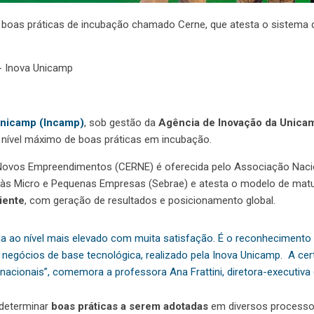
de boas práticas de incubação chamado Cerne, que atesta o sistema
 - Inova Unicamp
Unicamp (Incamp)
, sob gestão da
Agência de Inovação da Unica
o nível máximo de boas práticas em incubação.
a Novos Empreendimentos (CERNE) é oferecida pelo Associação Nac
io às Micro e Pequenas Empresas (Sebrae) e atesta o modelo de mat
iente
, com geração de resultados e posicionamento global.
da ao nível mais elevado com muita satisfação. É o reconhecimento 
egócios de base tecnológica, realizado pela Inova Unicamp. A cert
acionais”, comemora a professora Ana Frattini, diretora-executiva
 determinar
boas práticas a serem adotadas
em diversos processos