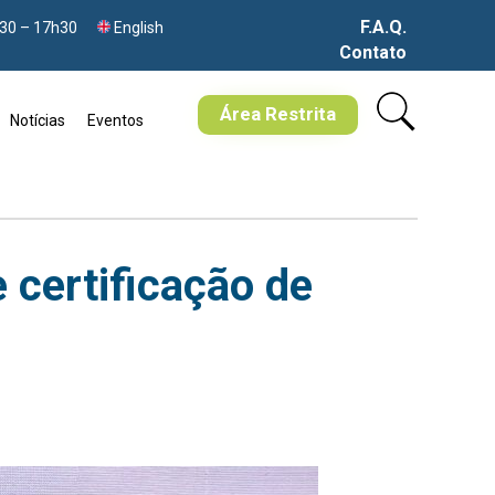
F.A.Q.
h30 – 17h30
English
Contato
Skip
to
Área Restrita
Notícias
Eventos
content
 certificação de