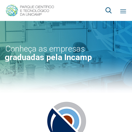

Ski
to
co
Conheça as empresas
graduadas pela Incamp