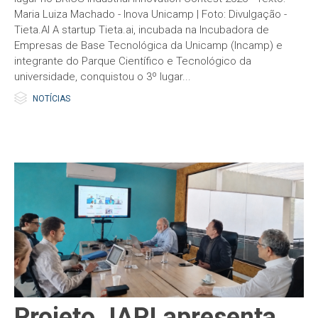
Maria Luiza Machado - Inova Unicamp | Foto: Divulgação -
Tieta.AI A startup Tieta.ai, incubada na Incubadora de
Empresas de Base Tecnológica da Unicamp (Incamp) e
integrante do Parque Científico e Tecnológico da
universidade, conquistou o 3º lugar...

Category
NOTÍCIAS
Projeto JAPI apresenta