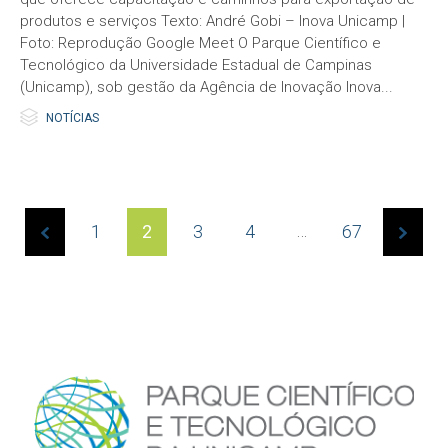
produtos e serviços Texto: André Gobi – Inova Unicamp |
Foto: Reprodução Google Meet O Parque Científico e
Tecnológico da Universidade Estadual de Campinas
(Unicamp), sob gestão da Agência de Inovação Inova...

Category
NOTÍCIAS
Page
…
1
2
3
4
67
2 of
67