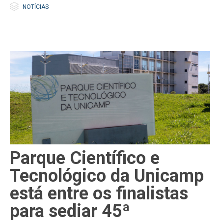

Category
NOTÍCIAS
Parque Científico e
Tecnológico da Unicamp
está entre os finalistas
para sediar 45ª