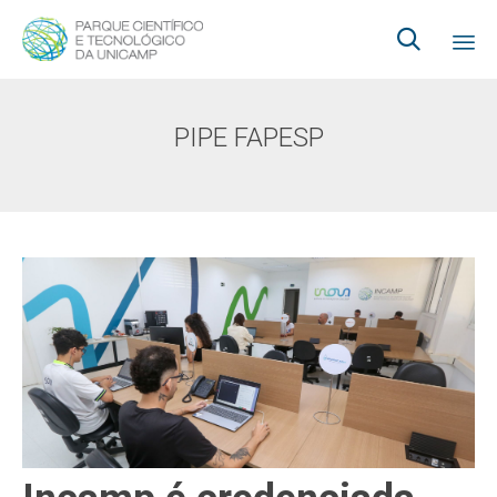

Ski
to
Tag:
PIPE FAPESP
co