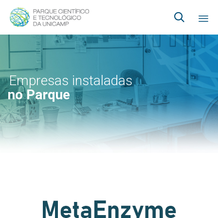

Ski
to
co
Empresas instaladas
no Parque