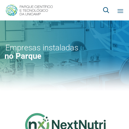

Ski
to
co
Empresas instaladas
no Parque