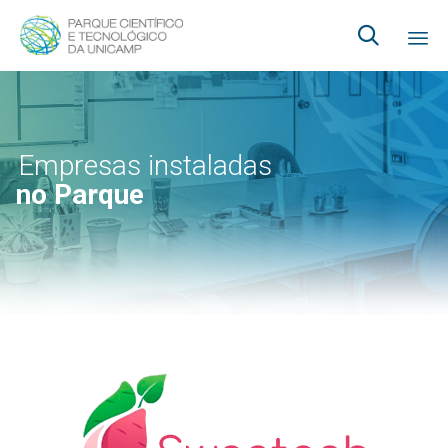

Ski
to
co
Empresas instaladas
no Parque