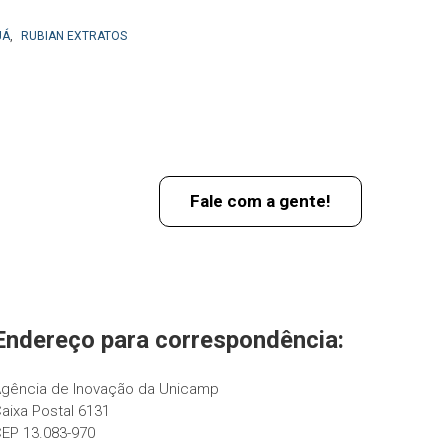
JÁ
,
RUBIAN EXTRATOS
Fale com a gente!
Endereço para correspondência:
gência de Inovação da Unicamp
aixa Postal 6131
EP 13.083-970