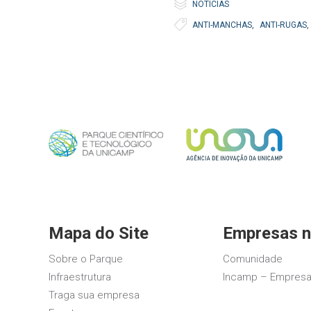

Category
NOTÍCIAS

Tags
ANTI-MANCHAS
,
ANTI-RUGAS
,
Mapa do Site
Empresas n
Sobre o Parque
Comunidade
Infraestrutura
Incamp – Empresa
Traga sua empresa