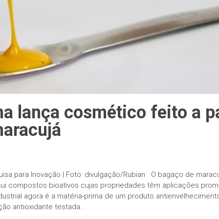
a lança cosmético feito a pa
aracujá
quisa para Inovação | Foto: divulgação/Rubian O bagaço de marac
ssui compostos bioativos cujas propriedades têm aplicações pro
ustrial agora é a matéria-prima de um produto antienvelhecimento
ão antioxidante testada...