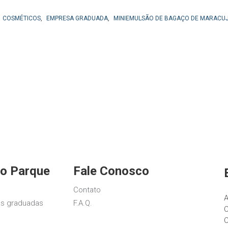
COSMÉTICOS
,
EMPRESA GRADUADA
,
MINIEMULSÃO DE BAGAÇO DE MARACU
o Parque
Fale Conosco
Contato
A
s graduadas
F.A.Q.
C
C