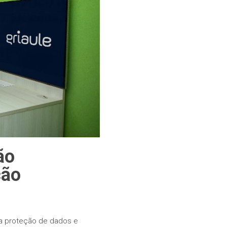
ão
ção
a proteção de dados e