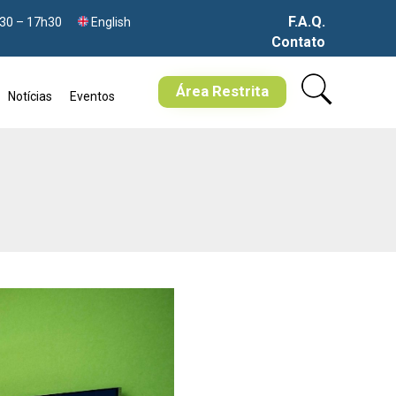
F.A.Q.
h30 – 17h30
English
Contato
Skip
to
Área Restrita
Notícias
Eventos
content