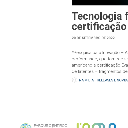
Tecnologia 
certificaçã
20 DE SETEMBRO DE 2022
*Pesquisa para Inovação – A 
performance, que fornece so
americano a certificação Eva
de latentes – fragmentos de 

Category
NA MÍDIA
,
RELEASES E NOVID