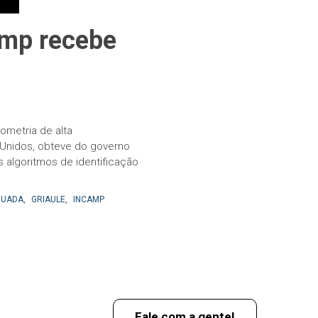
amp recebe
ometria de alta
 Unidos, obteve do governo
s algoritmos de identificação
DUADA
,
GRIAULE
,
INCAMP
Fale com a gente!