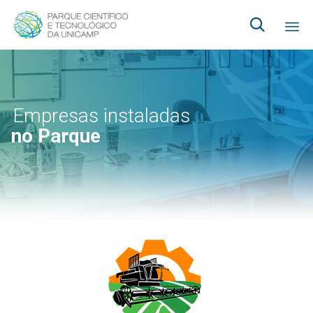

Ski
to
co
Empresas instaladas
no Parque