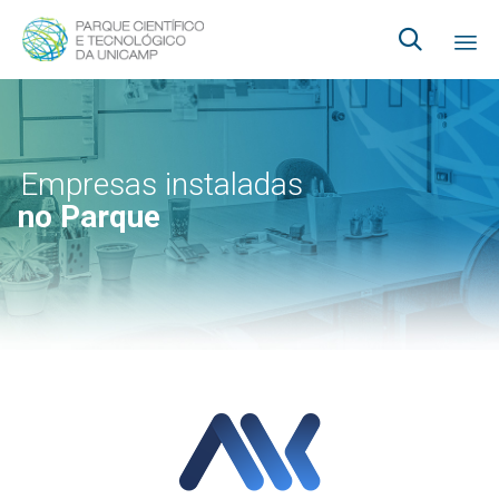

Ski
to
co
Empresas instaladas
no Parque