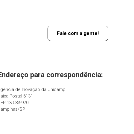
Fale com a gente!
Endereço para correspondência:
gência de Inovação da Unicamp
aixa Postal 6131
EP 13.083-970
Campinas/SP