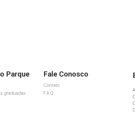
o Parque
Fale Conosco
Contato
A
s graduadas
F.A.Q.
C
C