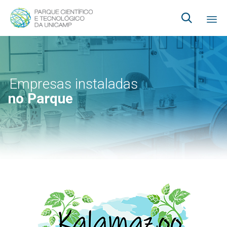

Ski
to
co
Empresas instaladas
no Parque