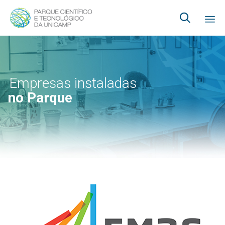

Ski
to
co
Empresas instaladas
no Parque