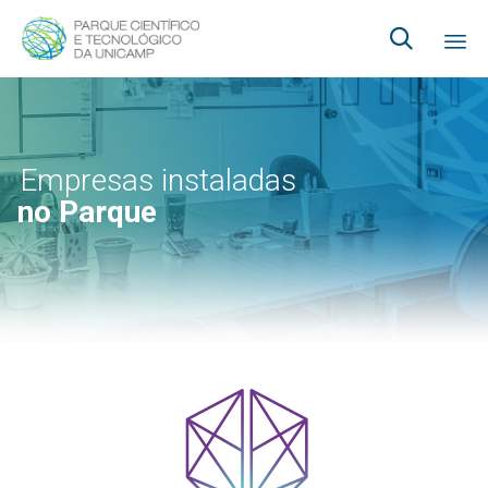

Ski
to
co
Empresas instaladas
no Parque