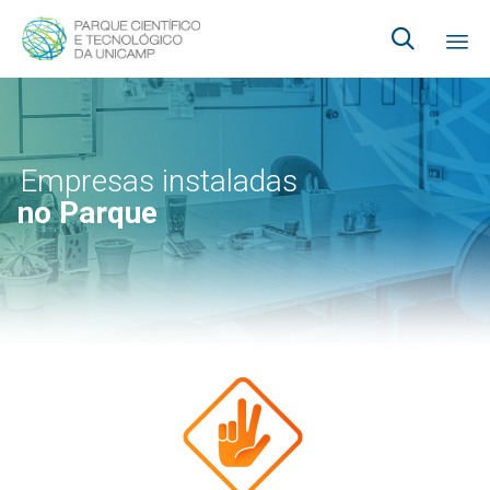

Ski
to
co
Empresas instaladas
no Parque