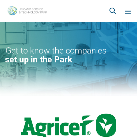

Ski
to
co
Get to know the companies
set up in the Park