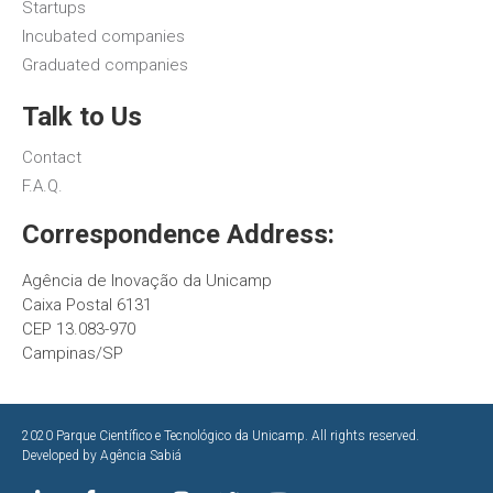
Startups
Incubated companies
Graduated companies
Talk to Us
Contact
F.A.Q.
Correspondence Address:
Agência de Inovação da Unicamp
Caixa Postal 6131
CEP 13.083-970
Campinas/SP
2020 Parque Científico e Tecnológico da Unicamp. All rights reserved.
Developed by
Agência Sabiá