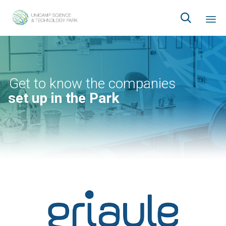

Ski
to
co
Get to know the companies
set up in the Park