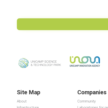
Site Map
Companies 
About
Community
Infrastructure
Laboratories for r