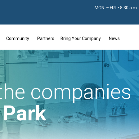
MON. – FRI. • 8:30 a.m.
Community
Partners
Bring Your Company
News
 the companies
e Park