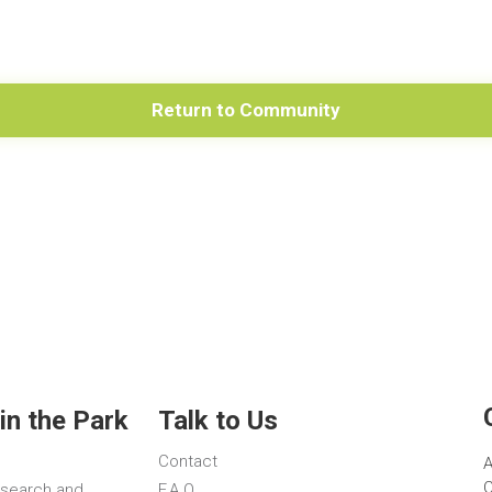
Return to Community
in the Park
Talk to Us
Contact
A
C
esearch and
F.A.Q.