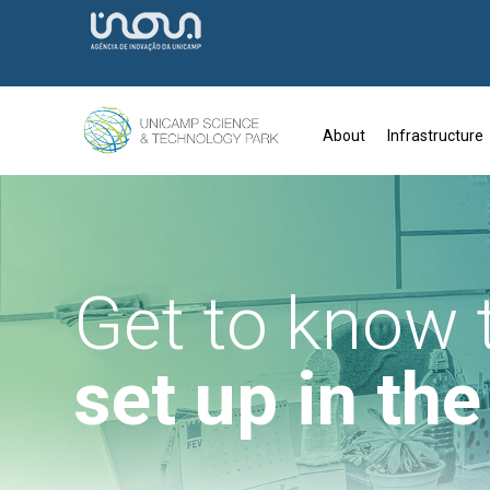
About
Infrastructure
Get to know
set up in th