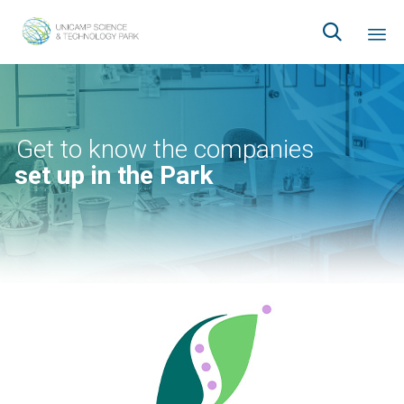

Ski
to
co
Get to know the companies
set up in the Park