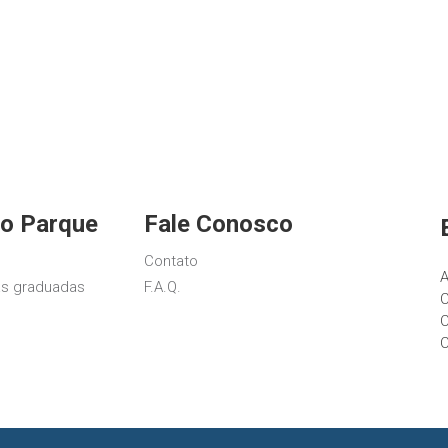
o Parque
Fale Conosco
Contato
A
s graduadas
F.A.Q.
C
C