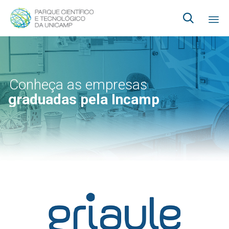

Ski
to
co
Conheça as empresas
graduadas pela Incamp