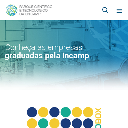

Ski
to
co
Conheça as empresas
graduadas pela Incamp