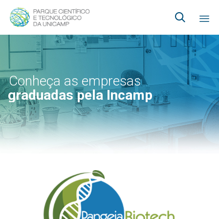

Ski
to
co
Conheça as empresas
graduadas pela Incamp