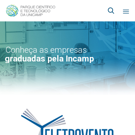

Ski
to
co
Conheça as empresas
graduadas pela Incamp